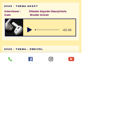
2022 - Thema Angst
Interviewer : Ältester Kayode Osanyintola
Gast: Bruder Anicet
-02:48
2022 - Thema : Zweifel
Interviewer : Deakonin Marlis Rotenhof
Gast: Schwester Dörte
-11:49
ZURÜCK
ADDRESSE