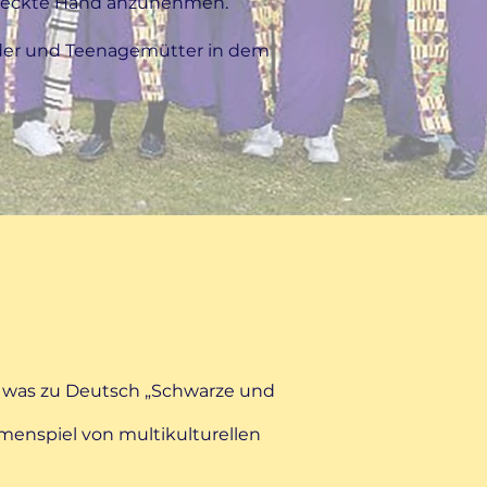
treckte Hand anzunehmen.
inder und Teenagemütter in dem
 was zu Deutsch „Schwarze und
mmenspiel von multikulturellen