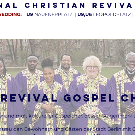
nal Christian Reviv
WEDDING:
U9
NAUENERPLATZ |
U9,U6
LEOPOLDPLATZ |
INDELEBEN
GOSPEL CHOR
PREDIGTEN & INTERVIEWS
SPEN
 Revival gospel c
ler und multikultureller Gospelchor, dessen Augenmerk a
ir treu den Bewohnern und Gästen der Stadt Berlin mi