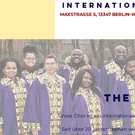
Internatio
MAXSTRASSE 5, 13347 BERLIN-
HOME
WER SIND WIR ?
GEME
the
Unser Chor ist ein internationa
Seit über 20 Jahren dienen w