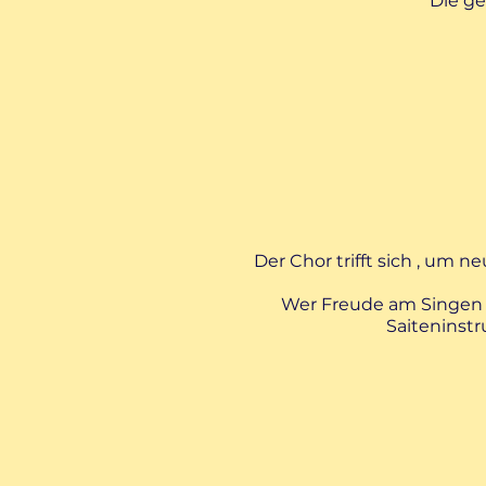
Die ge
Der Chor trifft sich , um n
Wer Freude am Singen h
Saiteninst