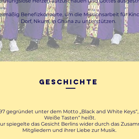
hoffnungslose Herzen aufzuschauen und Gottes ausges
gelmäßig Benefizkonzerte, um die Missionsarbeit für K
Dorf, Nkum, in Ghana zu unterstützen.
Geschichte
7 gegründet unter dem Motto „Black and White Keys“,
Weiße Tasten“ heißt.
atur spiegelte das Gesicht Berlins wider durch das Zusa
Mitgliedern und ihrer Liebe zur Musik.