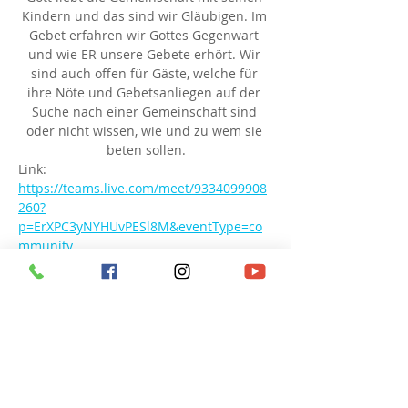
Kindern und das sind wir Gläubigen. Im 
Gebet erfahren wir Gottes Gegenwart 
und wie ER unsere Gebete erhört. Wir 
sind auch offen für Gäste, welche für 
ihre Nöte und Gebetsanliegen auf der 
Suche nach einer Gemeinschaft sind 
oder nicht wissen, wie und zu wem sie 
beten sollen.
Link: 
https://teams.live.com/meet/9334099908
260?
p=ErXPC3yNYHUvPESl8M&eventType=co
mmunity
Besprechungs-ID: 933 409 990 826 0
Passcode: UT9qy6
Diese Veranstaltung teilen