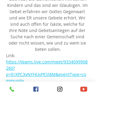
Kindern und das sind wir Gläubigen. Im 
Gebet erfahren wir Gottes Gegenwart 
und wie ER unsere Gebete erhört. Wir 
sind auch offen für Gäste, welche für 
ihre Nöte und Gebetsanliegen auf der 
Suche nach einer Gemeinschaft sind 
oder nicht wissen, wie und zu wem sie 
beten sollen.
Link: 
https://teams.live.com/meet/9334099908
260?
p=ErXPC3yNYHUvPESl8M&eventType=co
mmunity
Besprechungs-ID: 933 409 990 826 0
Passcode: UT9qy6
Diese Veranstaltung teilen