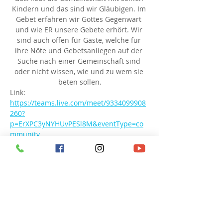
Kindern und das sind wir Gläubigen. Im 
Gebet erfahren wir Gottes Gegenwart 
und wie ER unsere Gebete erhört. Wir 
sind auch offen für Gäste, welche für 
ihre Nöte und Gebetsanliegen auf der 
Suche nach einer Gemeinschaft sind 
oder nicht wissen, wie und zu wem sie 
beten sollen.
Link: 
https://teams.live.com/meet/9334099908
260?
p=ErXPC3yNYHUvPESl8M&eventType=co
mmunity
Besprechungs-ID: 933 409 990 826 0
Passcode: UT9qy6
Diese Veranstaltung teilen