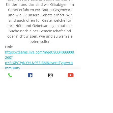
Kindern und das sind wir Gläubigen. Im 
Gebet erfahren wir Gottes Gegenwart 
und wie ER unsere Gebete erhört. Wir 
sind auch offen für Gäste, welche für 
ihre Nöte und Gebetsanliegen auf der 
Suche nach einer Gemeinschaft sind 
oder nicht wissen, wie und zu wem sie 
beten sollen.
Link: 
https://teams.live.com/meet/9334099908
260?
p=ErXPC3yNYHUvPESl8M&eventType=co
mmunity
Besprechungs-ID: 933 409 990 826 0
Passcode: UT9qy6
Diese Veranstaltung teilen