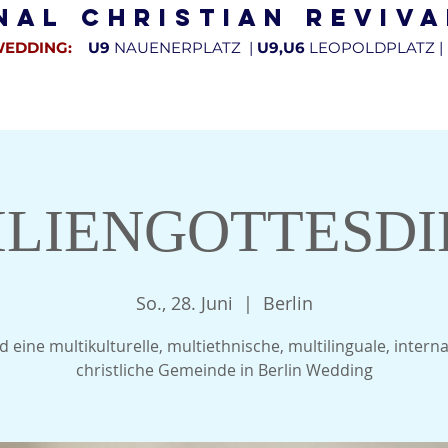
nal Christian Reviv
WEDDING:
U9
NAUENERPLATZ |
U9,U6
LEOPOLDPLATZ |
INDELEBEN
GOSPEL CHOR
PREDIGTEN & INTERVIEWS
SPEN
ILIENGOTTESDI
So., 28. Juni
  |  
Berlin
d eine multikulturelle, multiethnische, multilinguale, intern
christliche Gemeinde in Berlin Wedding