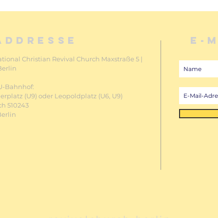
ADDRESSE
E-
ational Christian Revival Church Maxstraße 5 |
Berlin
U-Bahnhof:
rplatz (U9) oder Leopoldplatz
(U6, U9)
ch 510243
Berlin