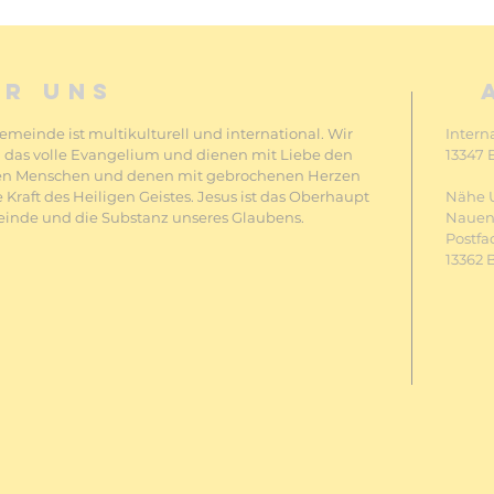
ER UNS
meinde ist multikulturell und international. Wir
Intern
 das volle Evangelium und dienen mit Liebe den
13347 
en Menschen und denen mit gebrochenen Herzen
 Kraft des Heiligen Geistes. Jesus ist das Oberhaupt
Nähe 
inde und die Substanz unseres Glaubens.
Nauene
Postfa
13362 