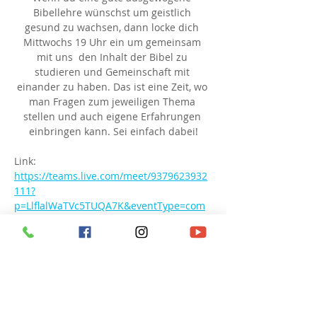
Bibellehre wünschst um geistlich 
gesund zu wachsen, dann locke dich 
Mittwochs 19 Uhr ein um gemeinsam 
mit uns  den Inhalt der Bibel zu 
studieren und Gemeinschaft mit 
einander zu haben. Das ist eine Zeit, wo 
man Fragen zum jeweiligen Thema 
stellen und auch eigene Erfahrungen 
einbringen kann. Sei einfach dabei!
Link: 
https://teams.live.com/meet/9379623932
111?
p=LlflalWaTVc5TUQA7K&eventType=com
munity
Besprechungs-ID: 937 962 393 211 1
Passcode: hN6QC6
Diese Veranstaltung teilen