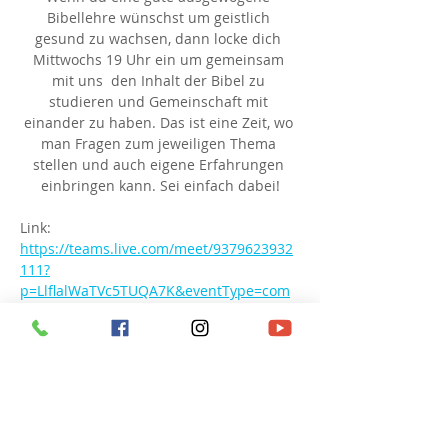
Bibellehre wünschst um geistlich 
gesund zu wachsen, dann locke dich 
Mittwochs 19 Uhr ein um gemeinsam 
mit uns  den Inhalt der Bibel zu 
studieren und Gemeinschaft mit 
einander zu haben. Das ist eine Zeit, wo 
man Fragen zum jeweiligen Thema 
stellen und auch eigene Erfahrungen 
einbringen kann. Sei einfach dabei!
Link: 
https://teams.live.com/meet/9379623932
111?
p=LlflalWaTVc5TUQA7K&eventType=com
munity
Besprechungs-ID: 937 962 393 211 1
Passcode: hN6QC6
Diese Veranstaltung teilen