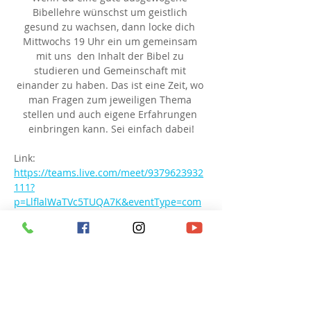
Bibellehre wünschst um geistlich 
gesund zu wachsen, dann locke dich 
Mittwochs 19 Uhr ein um gemeinsam 
mit uns  den Inhalt der Bibel zu 
studieren und Gemeinschaft mit 
einander zu haben. Das ist eine Zeit, wo 
man Fragen zum jeweiligen Thema 
stellen und auch eigene Erfahrungen 
einbringen kann. Sei einfach dabei!
Link: 
https://teams.live.com/meet/9379623932
111?
p=LlflalWaTVc5TUQA7K&eventType=com
munity
Besprechungs-ID: 937 962 393 211 1
Passcode: hN6QC6
Diese Veranstaltung teilen