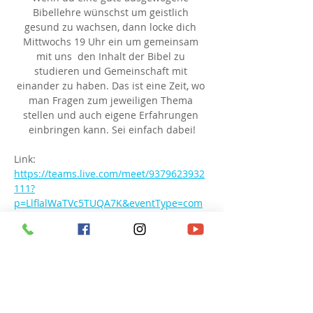
Bibellehre wünschst um geistlich 
gesund zu wachsen, dann locke dich 
Mittwochs 19 Uhr ein um gemeinsam 
mit uns  den Inhalt der Bibel zu 
studieren und Gemeinschaft mit 
einander zu haben. Das ist eine Zeit, wo 
man Fragen zum jeweiligen Thema 
stellen und auch eigene Erfahrungen 
einbringen kann. Sei einfach dabei!
Link: 
https://teams.live.com/meet/9379623932
111?
p=LlflalWaTVc5TUQA7K&eventType=com
munity
Besprechungs-ID: 937 962 393 211 1
Passcode: hN6QC6
Diese Veranstaltung teilen