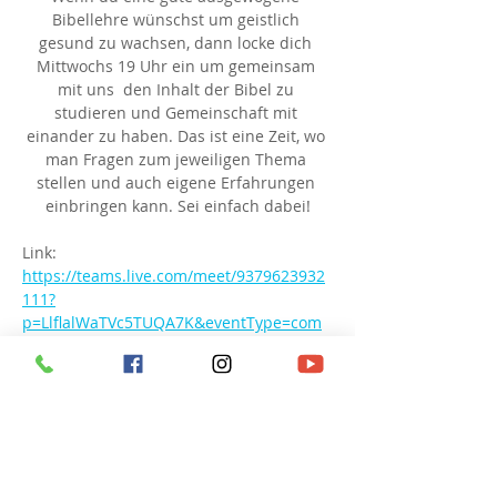
Bibellehre wünschst um geistlich 
gesund zu wachsen, dann locke dich 
Mittwochs 19 Uhr ein um gemeinsam 
mit uns  den Inhalt der Bibel zu 
studieren und Gemeinschaft mit 
einander zu haben. Das ist eine Zeit, wo 
man Fragen zum jeweiligen Thema 
stellen und auch eigene Erfahrungen 
einbringen kann. Sei einfach dabei!
Link: 
https://teams.live.com/meet/9379623932
111?
p=LlflalWaTVc5TUQA7K&eventType=com
munity
Besprechungs-ID: 937 962 393 211 1
Passcode: hN6QC6
Diese Veranstaltung teilen