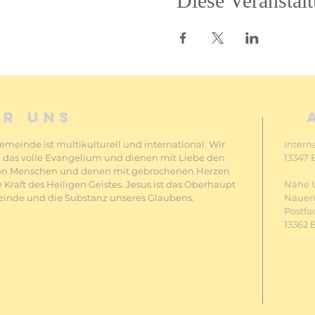
Diese Veranstalt
ER UNS
meinde ist multikulturell und international. Wir
Intern
 das volle Evangelium und dienen mit Liebe den
13347 
en Menschen und denen mit gebrochenen Herzen
 Kraft des Heiligen Geistes. Jesus ist das Oberhaupt
Nähe 
inde und die Substanz unseres Glaubens.
Nauene
Postfa
13362 