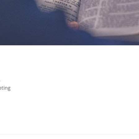
0
eting