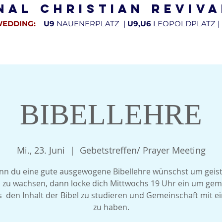
nal Christian Reviv
WEDDING:
U9
NAUENERPLATZ |
U9,U6
LEOPOLDPLATZ |
INDELEBEN
GOSPEL CHOR
PREDIGTEN & INTERVIEWS
SPEN
BIBELLEHRE
Mi., 23. Juni
  |  
Gebetstreffen/ Prayer Meeting
n du eine gute ausgewogene Bibellehre wünschst um geist
 zu wachsen, dann locke dich Mittwochs 19 Uhr ein um ge
s den Inhalt der Bibel zu studieren und Gemeinschaft mit e
zu haben.