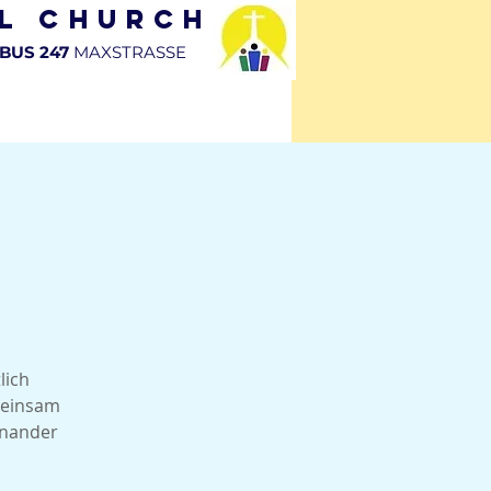
al Church
BUS 247
MAXSTRASSE
DE
TERMINE & EVENTS
KONTAKT
lich
meinsam
inander