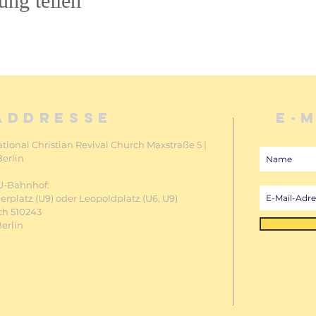
ung teilen
ADDRESSE
E-
ational Christian Revival Church Maxstraße 5 |
Berlin
U-Bahnhof:
rplatz (U9) oder Leopoldplatz
(U6, U9)
ch 510243
Berlin