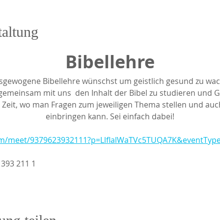
taltung
Bibellehre
sgewogene Bibellehre wünschst um geistlich gesund zu wach
emeinsam mit uns  den Inhalt der Bibel zu studieren und 
e Zeit, wo man Fragen zum jeweiligen Thema stellen und au
einbringen kann. Sei einfach dabei!
.com/meet/9379623932111?p=LlflalWaTVc5TUQA7K&eventTy
 393 211 1