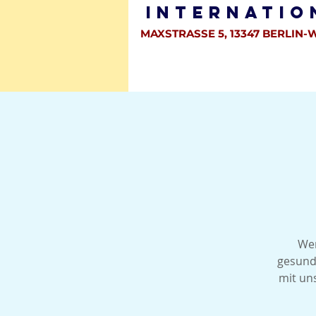
Internatio
MAXSTRASSE 5, 13347 BERLIN-
HOME
WER SIND WIR ?
GEME
Wen
gesund
mit un