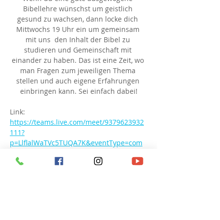
Bibellehre wünschst um geistlich 
gesund zu wachsen, dann locke dich 
Mittwochs 19 Uhr ein um gemeinsam 
mit uns  den Inhalt der Bibel zu 
studieren und Gemeinschaft mit 
einander zu haben. Das ist eine Zeit, wo 
man Fragen zum jeweiligen Thema 
stellen und auch eigene Erfahrungen 
einbringen kann. Sei einfach dabei!
Link: 
https://teams.live.com/meet/9379623932
111?
p=LlflalWaTVc5TUQA7K&eventType=com
munity
Besprechungs-ID: 937 962 393 211 1
Passcode: hN6QC6
Diese Veranstaltung teilen