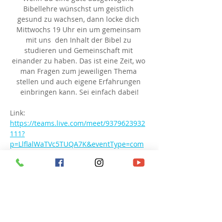
Bibellehre wünschst um geistlich 
gesund zu wachsen, dann locke dich 
Mittwochs 19 Uhr ein um gemeinsam 
mit uns  den Inhalt der Bibel zu 
studieren und Gemeinschaft mit 
einander zu haben. Das ist eine Zeit, wo 
man Fragen zum jeweiligen Thema 
stellen und auch eigene Erfahrungen 
einbringen kann. Sei einfach dabei!
Link: 
https://teams.live.com/meet/9379623932
111?
p=LlflalWaTVc5TUQA7K&eventType=com
munity
Besprechungs-ID: 937 962 393 211 1
Passcode: hN6QC6
Diese Veranstaltung teilen