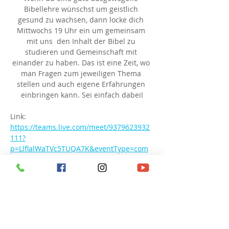
Bibellehre wünschst um geistlich 
gesund zu wachsen, dann locke dich 
Mittwochs 19 Uhr ein um gemeinsam 
mit uns  den Inhalt der Bibel zu 
studieren und Gemeinschaft mit 
einander zu haben. Das ist eine Zeit, wo 
man Fragen zum jeweiligen Thema 
stellen und auch eigene Erfahrungen 
einbringen kann. Sei einfach dabei!
Link: 
https://teams.live.com/meet/9379623932
111?
p=LlflalWaTVc5TUQA7K&eventType=com
munity
Besprechungs-ID: 937 962 393 211 1
Passcode: hN6QC6
Diese Veranstaltung teilen