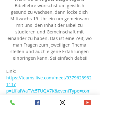
Bibellehre wünschst um geistlich 
gesund zu wachsen, dann locke dich 
Mittwochs 19 Uhr ein um gemeinsam 
mit uns  den Inhalt der Bibel zu 
studieren und Gemeinschaft mit 
einander zu haben. Das ist eine Zeit, wo 
man Fragen zum jeweiligen Thema 
stellen und auch eigene Erfahrungen 
einbringen kann. Sei einfach dabei!
Link: 
https://teams.live.com/meet/9379623932
111?
p=LlflalWaTVc5TUQA7K&eventType=com
munity
Besprechungs-ID: 937 962 393 211 1
Passcode: hN6QC6
Diese Veranstaltung teilen