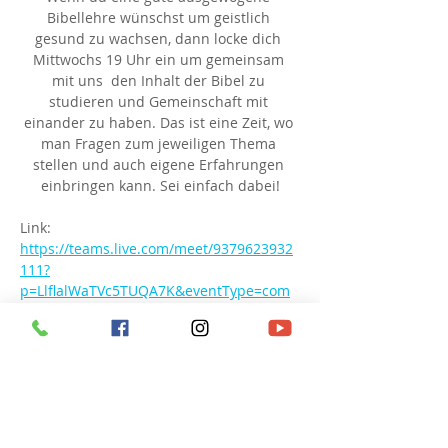
Bibellehre wünschst um geistlich 
gesund zu wachsen, dann locke dich 
Mittwochs 19 Uhr ein um gemeinsam 
mit uns  den Inhalt der Bibel zu 
studieren und Gemeinschaft mit 
einander zu haben. Das ist eine Zeit, wo 
man Fragen zum jeweiligen Thema 
stellen und auch eigene Erfahrungen 
einbringen kann. Sei einfach dabei!
Link: 
https://teams.live.com/meet/9379623932
111?
p=LlflalWaTVc5TUQA7K&eventType=com
munity
Besprechungs-ID: 937 962 393 211 1
Passcode: hN6QC6
Diese Veranstaltung teilen